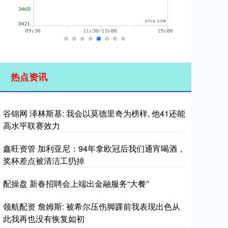
热点资讯
谷锦网 泽林斯基: 我会以莫德里奇为榜样, 他41还能
高水平联赛效力
鑫旺资管 加利亚尼：94年拿欧冠后我们通宵喝酒，
奖杯差点被清洁工扔掉
配操盘 新春招聘会上端出金融服务“大餐”
领航配资 詹姆斯: 被希尔压伤脚踝前我表现出色从
此我再也没有恢复如初