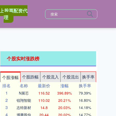
上股票配资代
理
个股实时涨跌榜
个股跌幅
个股流入
个股流出
换手率
个股涨幅
排名
名称
最新价
涨幅
换手率
1
N展芯
116.52
396.89%
79.39%
2
锐翔智能
110.02
20.21%
16.80%
3
志特新材
14.8
20.03%
14.18%
4
博腾股份
20.44
20.02%
14.77%