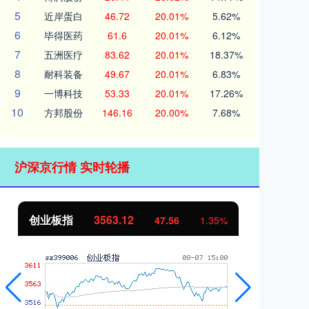
5
近岸蛋白
46.72
20.01%
5.62%
6
毕得医药
61.6
20.01%
6.12%
7
五洲医疗
83.62
20.01%
18.37%
8
耐科装备
49.67
20.01%
6.83%
9
一博科技
53.33
20.01%
17.26%
10
方邦股份
146.16
20.00%
7.68%
沪深京行情 实时轮播
创业板指
3563.12
基
47.56
1.35%