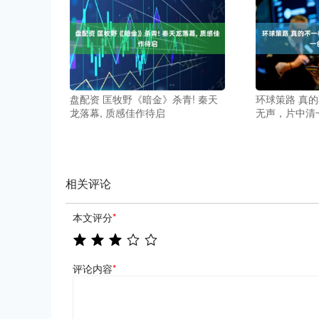
盘配资 匡牧野《暗金》杀青! 秦天
环球策路 真
龙落幕, 质感佳作待启
无声，片中清
相关评论
本文评分
*
评论内容
*