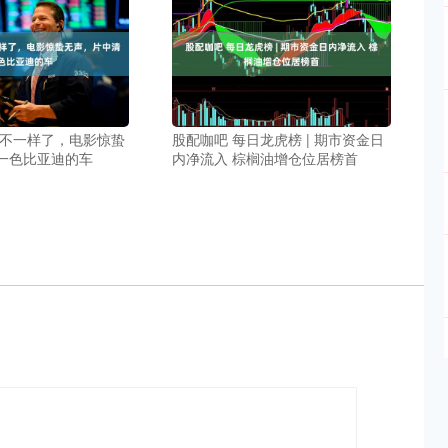
的不一样了，电影惊蛰
股配咖吧 每日龙虎榜 | 期市资金日
一色比亚迪的车
内净流入 棕榈油增仓位居榜首