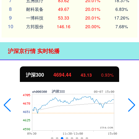
7
五洲医疗
83.62
20.01%
18.37%
8
耐科装备
49.67
20.01%
6.83%
9
一博科技
53.33
20.01%
17.26%
10
方邦股份
146.16
20.00%
7.68%
沪深京行情 实时轮播
北证50
1134.24
%
11.37
1.01