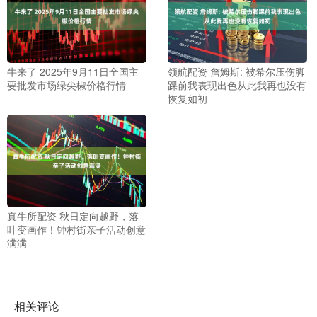
牛来了 2025年9月11日全国主
领航配资 詹姆斯: 被希尔压伤脚
要批发市场绿尖椒价格行情
踝前我表现出色从此我再也没有
恢复如初
真牛所配资 秋日定向越野，落
叶变画作！钟村街亲子活动创意
满满
相关评论