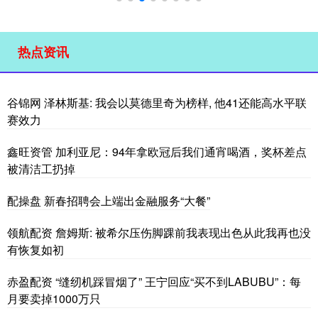
热点资讯
谷锦网 泽林斯基: 我会以莫德里奇为榜样, 他41还能高水平联
赛效力
鑫旺资管 加利亚尼：94年拿欧冠后我们通宵喝酒，奖杯差点
被清洁工扔掉
配操盘 新春招聘会上端出金融服务“大餐”
领航配资 詹姆斯: 被希尔压伤脚踝前我表现出色从此我再也没
有恢复如初
赤盈配资 “缝纫机踩冒烟了” 王宁回应“买不到LABUBU”：每
月要卖掉1000万只