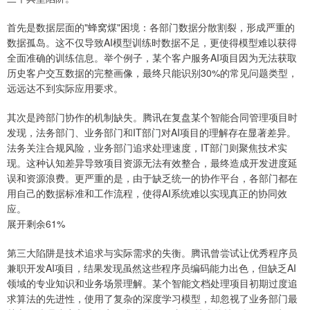
首先是数据层面的"蜂窝煤"困境：各部门数据分散割裂，形成严重的
数据孤岛。这不仅导致AI模型训练时数据不足，更使得模型难以获得
全面准确的训练信息。举个例子，某个客户服务AI项目因为无法获取
历史客户交互数据的完整画像，最终只能识别30%的常见问题类型，
远远达不到实际应用要求。
其次是跨部门协作的机制缺失。腾讯在复盘某个智能合同管理项目时
发现，法务部门、业务部门和IT部门对AI项目的理解存在显著差异。
法务关注合规风险，业务部门追求处理速度，IT部门则聚焦技术实
现。这种认知差异导致项目资源无法有效整合，最终造成开发进度延
误和资源浪费。更严重的是，由于缺乏统一的协作平台，各部门都在
用自己的数据标准和工作流程，使得AI系统难以实现真正的协同效
应。
展开剩余61%
第三大陷阱是技术追求与实际需求的失衡。腾讯曾尝试让优秀程序员
兼职开发AI项目，结果发现虽然这些程序员编码能力出色，但缺乏AI
领域的专业知识和业务场景理解。某个智能文档处理项目初期过度追
求算法的先进性，使用了复杂的深度学习模型，却忽视了业务部门最