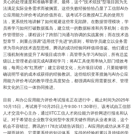
关心的处理速度和准确率要求。最终，这个"技术炫技"型项目因为无
法满足实际业务需求而被搁置。这些失败经验恰恰凸显了工信部AI办
公应用能力评价考试的价值所在。该考试不仅教授AI工具的使用方
法，更系统性地讲解了如何规避这些常见陷阱。在数据管理模块，学
员将学习如何打破数据孤岛，建立统一的数据标准和共享机制；在协
作管理部分，课程设计了跨部门沟通与协调的实战案例；而在技术选
型章节，则重点强调"适用优于先进"的原则，帮助学员建立以业务需
求为导向的技术选型思维。腾讯的成功经验同样值得借鉴。他们通过
三项机制有效提升了AI项目成功率：高管带头学习AI知识，所有总监
级以上管理者必须完成AI课程学习；将AI工具使用率纳入部门绩效考
核，每周公布"红黑榜"；建立容错文化，允许项目试错，只要能够明
确说明节省的成本或获得的经验教训。这些组织变革措施与AI办公应
用能力评价考试的教学理念高度契合，都强调AI应用需要技术、管理
和文化的三位一体协同推进。
目前，AI办公应用能力评价考试报名正在进行中，截止时间为2025年
10月15日，考试将于10月25日上午9:00-11:30举行。该考试由工信部
人才交流中心主办，通过IITC工信人才岗位能力评价网进行报名和认
证。对于希望在企业数字化转型中发挥关键作用的从业者来说，这个
机会不容错过。腾讯的1178次试错告诉我们，AI应用的成功从来不是
一蹴而就的。它需要系统的知识体系、实战的经验积累以及持续的学