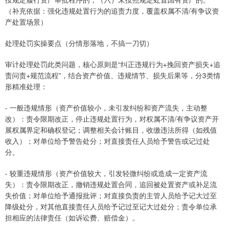
（补充依据：强化违规处置行为的追责力度，覆盖权属不清/有争议资
产处置场景）
处理处罚实操要点（分情形落地，不搞一刀切）
审计处理处罚此类问题，核心原则是“纠正违规行为+挽回资产损失+追
责问责+规范流程”，结合资产价值、违规情节、损失后果等，分3类情
形精准处理：
- 一般违规情形（资产价值较小，未引发纠纷和资产流失，主动整
改）：责令限期改正，停止违规处置行为，对权属不清/有争议资产开
展权属界定和确权登记；调整相关会计账目，收缴违法所得（如残值
收入）；对单位给予警告处分；对直接责任人员给予警告或记过处
分。
- 较重违规情形（资产价值较大，引发轻微纠纷或造成一定资产流
失）：责令限期改正，撤销违规处置合同，追回被处置资产或补足流
失价值；对单位给予通报批评；对直接负责的主管人员给予记大过至
降级处分，对其他直接责任人员给予记过至记大过处分；责令单位承
担相应的法律责任（如诉讼费、赔偿金）。