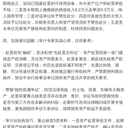
限期改正，追回已报废处置的可使用设备，补办资产过户和处置审批
手续；二是责令限期上缴截留的残值收入6.2万元及孳息0.3万元，纳
入国库管理；三是对该单位给予警告处分；四是对直接负责的主管人
员给予记过处分，对财务负责人和资产管理员给予警告处分；五是责
令单位完善资产接收和处置内控制度，杜绝同类问题发生。
四、实操避坑提醒（审计专家实战心得，仅供参考）
- 处置前先“确权”，坚决杜绝“先处置后补证”：资产处置的第一道门槛
就是产权清晰，无论资产闲置多久、处置多紧急，都必须先核查产权
证明、完善登记手续；对历史遗留权属不明资产，先通过协商、调
解、司法等途径界定权属，再按规定履行审批程序，严禁图便利擅自
操作，契合中央行政事业单位国有资产盘活共享的相关要求。
- 警惕“隐性权属争议”，防范法律风险：对土地、房屋、车辆等大额资
产，处置前要重点核查是否存在抵押、查封、涉讼等权利受限情形，
是否与第三方存在未解决的纠纷；必要时可咨询法律顾问或开展专项
核查，避免因隐性争议引发诉讼，保障国有资产权益不受损害。
- 审计识别有技巧，重点核查3类资料：一是资产处置审批文件，追溯
处置资产的权属证明是否完整；二是实地核查资产状态，确认是否存