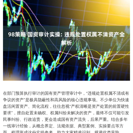
在部门预算执行审计的国有资产管理审计中，“违规处置权属不清或有
争议的资产”是极具隐蔽性和高风险的核心违规事项。不少单位为快速
盘活闲置资产、简化流程，往往忽视“产权清晰是资产处置的前置硬性
要求”，擅自处置未确权、权属纠纷未解决的资产，最终不仅可能引发
民事纠纷、行政追责，更会造成国有资产流失，后果严重。结合多年
一线审计经验，从概念界定、法规依据、典型案例、实操要点等方
面，梳理形成这份实操参考，助力大家精准识别、规避此类风险。