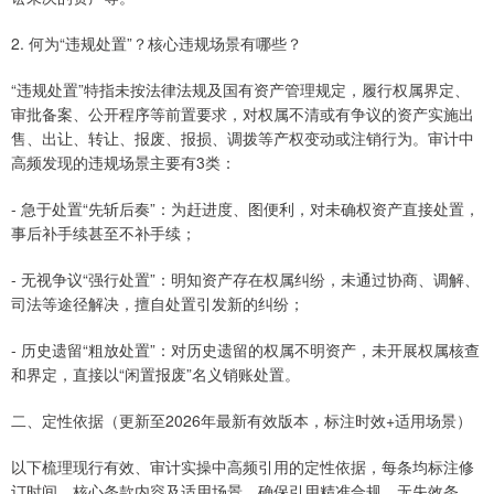
2. 何为“违规处置”？核心违规场景有哪些？
“违规处置”特指未按法律法规及国有资产管理规定，履行权属界定、
审批备案、公开程序等前置要求，对权属不清或有争议的资产实施出
售、出让、转让、报废、报损、调拨等产权变动或注销行为。审计中
高频发现的违规场景主要有3类：
- 急于处置“先斩后奏”：为赶进度、图便利，对未确权资产直接处置，
事后补手续甚至不补手续；
- 无视争议“强行处置”：明知资产存在权属纠纷，未通过协商、调解、
司法等途径解决，擅自处置引发新的纠纷；
- 历史遗留“粗放处置”：对历史遗留的权属不明资产，未开展权属核查
和界定，直接以“闲置报废”名义销账处置。
二、定性依据（更新至2026年最新有效版本，标注时效+适用场景）
以下梳理现行有效、审计实操中高频引用的定性依据，每条均标注修
订时间、核心条款内容及适用场景，确保引用精准合规，无失效条