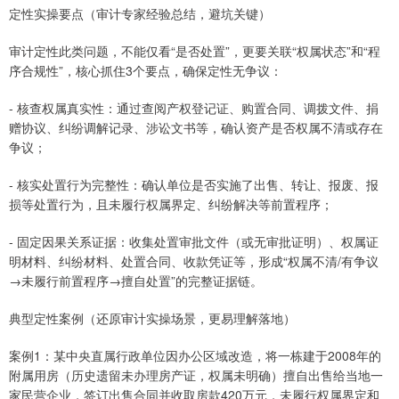
定性实操要点（审计专家经验总结，避坑关键）
审计定性此类问题，不能仅看“是否处置”，更要关联“权属状态”和“程
序合规性”，核心抓住3个要点，确保定性无争议：
- 核查权属真实性：通过查阅产权登记证、购置合同、调拨文件、捐
赠协议、纠纷调解记录、涉讼文书等，确认资产是否权属不清或存在
争议；
- 核实处置行为完整性：确认单位是否实施了出售、转让、报废、报
损等处置行为，且未履行权属界定、纠纷解决等前置程序；
- 固定因果关系证据：收集处置审批文件（或无审批证明）、权属证
明材料、纠纷材料、处置合同、收款凭证等，形成“权属不清/有争议
→未履行前置程序→擅自处置”的完整证据链。
典型定性案例（还原审计实操场景，更易理解落地）
案例1：某中央直属行政单位因办公区域改造，将一栋建于2008年的
附属用房（历史遗留未办理房产证，权属未明确）擅自出售给当地一
家民营企业，签订出售合同并收取房款420万元，未履行权属界定和