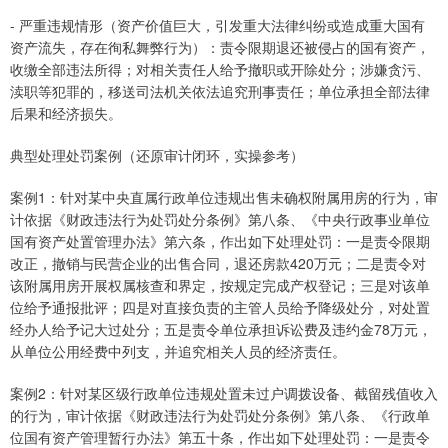
- 严重违规情形（资产价值巨大，引发重大法律纠纷或造成重大国有
资产流失，存在徇私舞弊行为）：责令限期退还被侵占的国有资产，
收缴全部违法所得；对相关责任人给予撤职或开除处分；涉嫌贪污、
渎职等犯罪的，移送司法机关依法追究刑事责任；单位承担全部法律
后果和经济损失。
典型处理处罚案例（还原审计闭环，实操参考）
案例1：针对某中央直属行政单位违规出售未确权附属用房的行为，审
计依据《财政违法行为处罚处分条例》第八条、《中央行政事业单位
国有资产处置管理办法》第六条，作出如下处理处罚：一是责令限期
改正，撤销与民营企业的出售合同，退还房款420万元；二是责令对
该附属用房开展权属核查和界定，按规定完成产权登记；三是对该单
位给予通报批评；四是对直接负责的主管人员给予降级处分，对处置
经办人给予记大过处分；五是责令单位承担诉讼费及违约金78万元，
从单位公用经费中列支，并追究相关人员的经济责任。
案例2：针对某区级行政单位违规处置未过户调拨设备、截留残值收入
的行为，审计依据《财政违法行为处罚处分条例》第八条、《行政单
位国有资产管理暂行办法》第五十条，作出如下处理处罚：一是责令