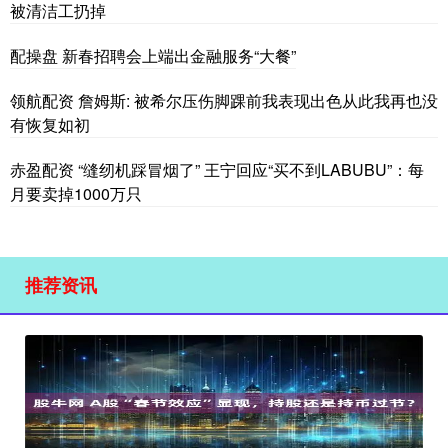
被清洁工扔掉
配操盘 新春招聘会上端出金融服务“大餐”
领航配资 詹姆斯: 被希尔压伤脚踝前我表现出色从此我再也没
有恢复如初
赤盈配资 “缝纫机踩冒烟了” 王宁回应“买不到LABUBU”：每
月要卖掉1000万只
推荐资讯