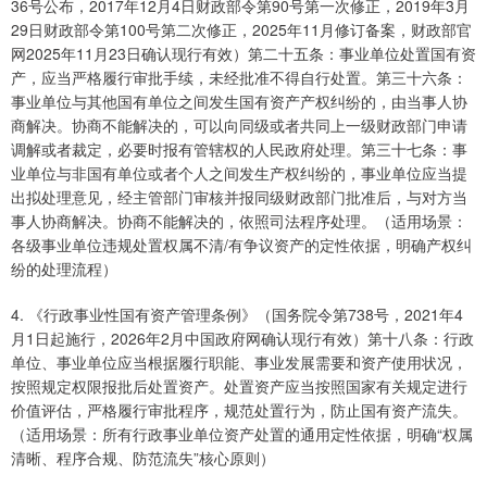
36号公布，2017年12月4日财政部令第90号第一次修正，2019年3月
29日财政部令第100号第二次修正，2025年11月修订备案，财政部官
网2025年11月23日确认现行有效）第二十五条：事业单位处置国有资
产，应当严格履行审批手续，未经批准不得自行处置。第三十六条：
事业单位与其他国有单位之间发生国有资产产权纠纷的，由当事人协
商解决。协商不能解决的，可以向同级或者共同上一级财政部门申请
调解或者裁定，必要时报有管辖权的人民政府处理。第三十七条：事
业单位与非国有单位或者个人之间发生产权纠纷的，事业单位应当提
出拟处理意见，经主管部门审核并报同级财政部门批准后，与对方当
事人协商解决。协商不能解决的，依照司法程序处理。（适用场景：
各级事业单位违规处置权属不清/有争议资产的定性依据，明确产权纠
纷的处理流程）
4. 《行政事业性国有资产管理条例》（国务院令第738号，2021年4
月1日起施行，2026年2月中国政府网确认现行有效）第十八条：行政
单位、事业单位应当根据履行职能、事业发展需要和资产使用状况，
按照规定权限报批后处置资产。处置资产应当按照国家有关规定进行
价值评估，严格履行审批程序，规范处置行为，防止国有资产流失。
（适用场景：所有行政事业单位资产处置的通用定性依据，明确“权属
清晰、程序合规、防范流失”核心原则）