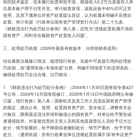
组织技术鉴定，也未履行处置审批手续，残值收入6.2万元直接存入单
位基本账户用于日常开支。审计核查发现，该批设备中40%仍可正常
使用，且原下属单位对资产处置提出异议，认为权属未明确不应擅自
处置。审计依据《行政单位国有资产管理暂行办法》第二十九条、
《财政违法行为处罚处分条例》第八条，定性为“违规处置权属不清的
国有资产，同时存在截留资产处置收入问题”。
三、处理处罚依据（2026年最新有效版本，分情形精准适用）
结合最新法规修订情况，梳理现行有效、实操中可直接引用的处理处
罚依据，按“通用依据+专项依据”分类，明确不同场景下的适用条款，
确保处理处罚合法合规、过罚相当：
1. 《财政违法行为处罚处分条例》（2004年11月30日国务院令第427
号公布，2024年12月国务院修订，2025年1月12日中国政府网公布修
订版，现行有效）第八条：国家机关及其工作人员违反国有资产管理
的规定，擅自占有、使用、处置国有资产的，责令改正，调整有关会
计账目，限期退还违法所得和被侵占的国有资产。对单位给予警告或
者通报批评。对直接负责的主管人员和其他直接责任人员给予记大过
处分；情节较重的，给予降级或者撤职处分；情节严重的，给予开除
处分。（通用依据：所有行政事业单位违规处置权属不清/有争议资产