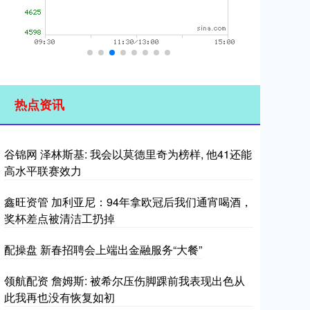
热点资讯
谷锦网 泽林斯基: 我会以莫德里奇为榜样, 他41还能
高水平联赛效力
鑫旺资管 加利亚尼：94年拿欧冠后我们通宵喝酒，
奖杯差点被清洁工扔掉
配操盘 新春招聘会上端出金融服务“大餐”
领航配资 詹姆斯: 被希尔压伤脚踝前我表现出色从
此我再也没有恢复如初