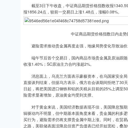
截至3日下午收盘，中证商品期货价格指数收报1340.59
报1856.24点，较前一交易日上涨1.48点，涨幅0.08%。
中证商品期货价格指数日内走势
避险需求推动贵金属再度走强，地缘局势变化导致油价
端午节后首个交易日，国内商品市场贵金属及原油跟随外盘
收涨1.40%；SC原油主力合约涨超2%。
消息面上，乌克兰方面表示豪极资本，在乌国家安全局1
直接谈判结束，但据乌方表示，俄方在会谈期间拒绝了30天
日起，将把美国进口钢铁和铝的关税从目前的25%上调至5
险需求显著增加，原油黄金均受到支撑。
对于黄金来说，美国经济数据表现不佳，美国降息预期走
辑驱动均不明显，但中期基本面角度来看，贵金属的利多逻
买行为，避险需求仍将支撑贵金属中期上涨。同时，在贸易
之路，美联储表面没降息但资产负债表已经开始宽松，叠加