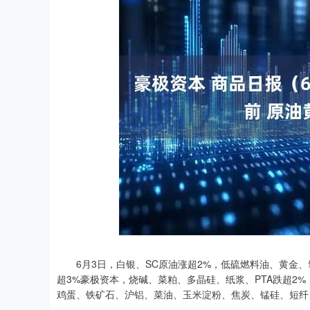
0.04
深证成指
14311.01
39.68
1.02%
2
6月3日，白银、SC原油涨超2%，低硫燃料油、黄金、
超3%豪极资本，烧碱、菜粕、多晶硅、纸浆、PTA跌超2
鸡蛋、铁矿石、沪铝、菜油、玉米淀粉、焦炭、锰硅、短纤