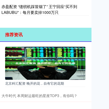
赤盈配资 “缝纫机踩冒烟了” 王宁回应“买不到
LABUBU”：每月要卖掉1000万只
推荐资讯
北京科汇配资 晚开的花，自有它的花期
大牛时代 本周财运最旺的星座TOP3，有你吗？