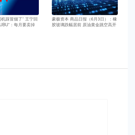
纫机踩冒烟了” 王宁回
豪极资本 商品日报（6月3日）：橡
BUBU”：每月要卖掉
胶玻璃跌幅居前 原油黄金跳空高开