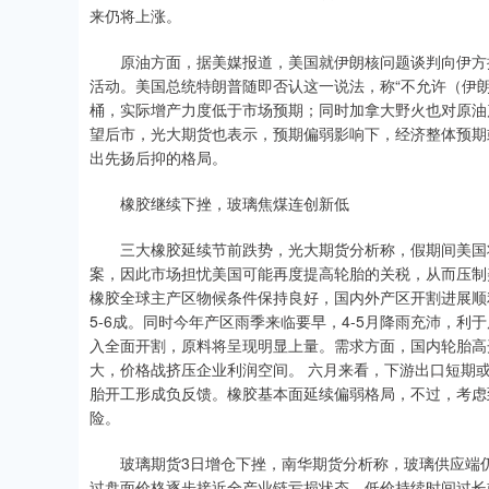
来仍将上涨。
原油方面，据美媒报道，美国就伊朗核问题谈判向伊方提
活动。美国总统特朗普随即否认这一说法，称“不允许（伊朗开
桶，实际增产力度低于市场预期；同时加拿大野火也对原油
望后市，光大期货也表示，预期偏弱影响下，经济整体预期
出先扬后抑的格局。
橡胶继续下挫，玻璃焦煤连创新低
三大橡胶延续节前跌势，光大期货分析称，假期间美国将铝
案，因此市场担忧美国可能再度提高轮胎的关税，从而压制
橡胶全球主产区物候条件保持良好，国内外产区开割进展顺
5-6成。同时今年产区雨季来临要早，4-5月降雨充沛，
入全面开割，原料将呈现明显上量。需求方面，国内轮胎高
大，价格战挤压企业利润空间。 六月来看，下游出口短期
胎开工形成负反馈。橡胶基本面延续偏弱格局，不过，考虑
险。
玻璃期货3日增仓下挫，南华期货分析称，玻璃供应端仍
过盘面价格逐步接近全产业链亏损状态，低价持续时间过长