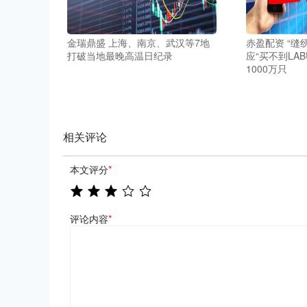
金瑞鼎盛 上海、南京、武汉等7地
赤盈配资 “缝
打破当地最晚高温日纪录
应“买不到LA
1000万只
相关评论
本文评分
*
评论内容
*