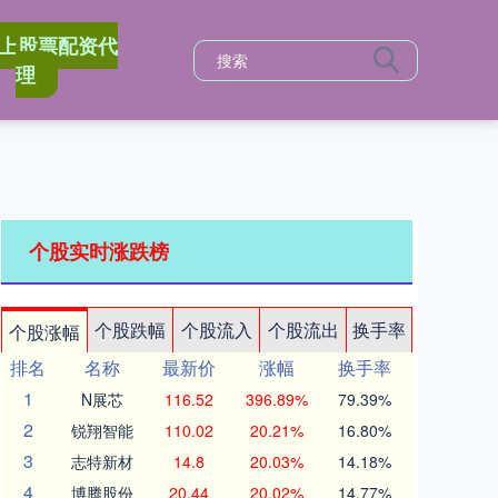
上股票配资代
理
个股实时涨跌榜
个股跌幅
个股流入
个股流出
换手率
个股涨幅
排名
名称
最新价
涨幅
换手率
1
N展芯
116.52
396.89%
79.39%
2
锐翔智能
110.02
20.21%
16.80%
3
志特新材
14.8
20.03%
14.18%
4
博腾股份
20.44
20.02%
14.77%