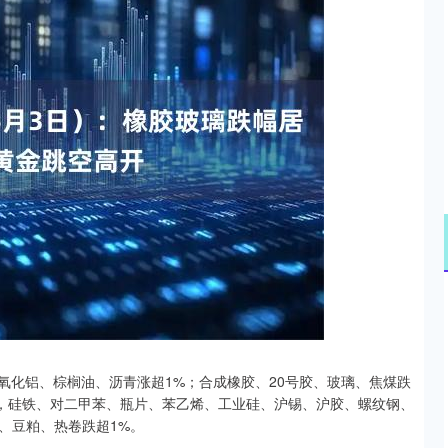
沪深300
4694.44
00.89
1.42%
43.13
0.
氧化铝、棕榈油、沥青涨超1%；合成橡胶、20号胶、玻璃、焦煤跌
%，硅铁、对二甲苯、瓶片、苯乙烯、工业硅、沪锡、沪胶、螺纹钢、
、豆粕、热卷跌超1%。