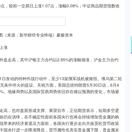
点，较前一交易日上涨1.07点，涨幅0.08%；中证商品期货指数收
图（来源：新华财经专业终端）豪极资本
上涨
走高，其中沪银主力合约以2.85%的涨幅领涨，沪金主力合约
日发动的特种作战行动中，至少13架俄军战机被摧毁。俄乌第二轮
无条件停火的提议。关税方面，美国总统特朗普5月30日说，6月4
0%。地缘局势以及国际贸易局势依旧存在难以预测的变化，市场避
高，也对盘面形成支撑。展望后市，正信期货表示，短期多空逻
辑仍在演绎，在不确定性面前各国央行也将会持续增加贵金属的购
战带来的经济衰退压力面前，各国央行逐步走向共振宽松货币政策
中国央行进一步降准降息，货币属性也夯实贵金属下限，贵金属未