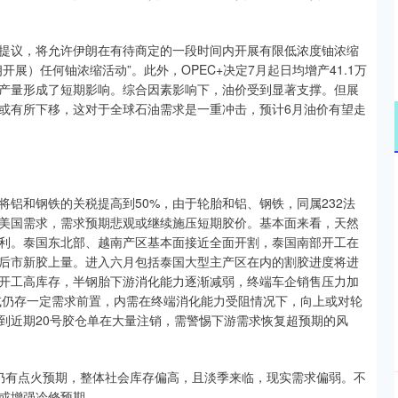
议，将允许伊朗在有待商定的一段时间内开展有限低浓度铀浓缩
展）任何铀浓缩活动”。此外，OPEC+决定7月起日均增产41.1万
产量形成了短期影响。综合因素影响下，油价受到显著支撑。但展
或有所下移，这对于全球石油需求是一重冲击，预计6月油价有望走
和钢铁的关税提高到50%，由于轮胎和铝、钢铁，同属232法
美国需求，需求预期悲观或继续施压短期胶价。基本面来看，天然
利。泰国东北部、越南产区基本面接近全面开割，泰国南部开工在
利于后市新胶上量。进入六月包括泰国大型主产区在内的割胶进度将进
开工高库存，半钢胎下游消化能力逐渐减弱，终端车企销售压力加
或仍存一定需求前置，内需在终端消化能力受阻情况下，向上或对轮
到近期20号胶仓单在大量注销，需警惕下游需求恢复超预期的风
有点火预期，整体社会库存偏高，且淡季来临，现实需求偏弱。不
或增强冷修预期。