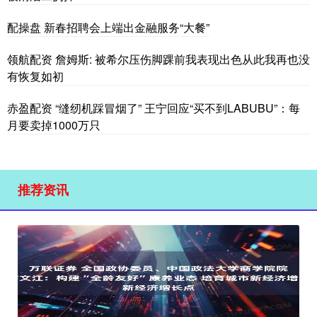
配操盘 新春招聘会上端出金融服务“大餐”
领航配资 詹姆斯: 被希尔压伤脚踝前我表现出色从此我再也没
有恢复如初
赤盈配资 “缝纫机踩冒烟了” 王宁回应“买不到LABUBU”：每
月要卖掉1000万只
推荐资讯