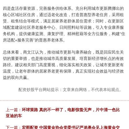
四是盘活存量资源，完善服务供给体系。充分利用城市更新腾挪出的
核心区域社区住房，通过适老化改造，打造普惠型养老住房，采用租
赁、租售结合等模式，满足居家养老群体居住需求；同时，在更新区
域配套建设社区养老服务中心、日间照料站等设施，引入专业康养服
务机构，提供健康监测、康复护理、精神慰藉等全方位服务，构建“住
房适配+服务完善”的普惠养老体系。
总体来看，商文江认为，推动城市更新与康养融合，既是回应民生关
切的重要举措，也是推动城市高质量发展、培育新经济增长点的有效
路径。建议相关部门高度重视，细化落实相关政策，让城市更新更有
温度，让老年群体的居家养老更有保障，真正实现社会效益与经济效
益的双向共赢。
配资炒股平台网站提示：文章来自网络，不代表本站观点。
上一篇：
环球策路 真的不一样了，电影惊蛰无声，片中清一色比
亚迪的车
下一篇：
宏图配资 中国黄金协会党委书记严弟勇会见上海黄金交