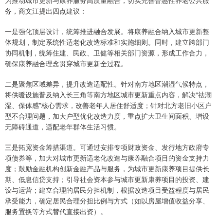
为推动城市更新与康养服务高质量融合，切实完善普惠性养老公共服
务，商文江提出四点建议：
一是强化顶层设计，统筹推进融合发展。将康养融合纳入城市更新整
体规划，制定系统性适老化改造标准和实施细则。同时，建立跨部门
协同机制，统筹住建、民政、卫健等相关部门资源，形成工作合力，
确保康养融合理念贯穿城市更新全过程。
二是聚焦区域差异，提升改造适配性。针对南方地区潮湿气候特点，
将供暖设施普及纳入长三角等南方地区城市更新重点内容，解决“祛潮
湿、保体感”核心需求，改善老年人居住舒适度；针对北方老旧小区户
型不合理问题，加大户型优化改造力度，重点扩大卫生间面积、增设
无障碍通道，适配老年群体生活习惯。
三是拓宽资金筹措渠道。可通过安排专项财政资金、发行地方政府专
项债券等，加大对城市更新适老化改造与康养融合项目的资金支持力
度；鼓励金融机构创新金融产品与服务，为城市更新康养项目提供长
期、低息信贷支持；引导社会资本参与城市更新康养项目的投资、建
设与运营；建立合理的居民分担机制，根据改造项目受益程度与居民
承受能力，确定居民合理分担比例与方式（如以房屋增值收益分享、
服务置换等方式替代直接出资）。