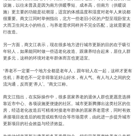
设施，以往未普及是因为南方供暖季短、成本高，但南方（供暖设
施）更主要的功能是祛潮湿，适宜的体感温度和湿度对老年人来说都
很重要。商文江同时举例指出，北方一些老旧小区的户型呈现卧室太
大而卫生间太小的特点，与养老需求同样并不完全匹配，这就需要进
行改造。
另一方面，商文江表示，现在很多地方进行城市更新的目的在于吸引
年轻人，如果能同时做一些适老化改造、跟康养结合起来，居住人群
更多元，这样的环境对老年群体而言也更适宜。
“养老不一定要一个地方全都是老年人，跟年轻人在一起，这样才更有
生机；养老也不一定非得靠近好山好水，有人气、有人与人之间的交
流沟通，反而更‘养人’。”商文江称。
商文江指出，在实际操作中，很多居家养老的退休人群也更愿意选择
靠近市中心、各项设施更便捷的社区。城市更新腾挪出这类社区的住
房，经适老化改造后可精准对接老年群体的居家养老需求，同时有效
承接项目改造后的租赁或租售结合等市场需求，由此进一步提升城市
更新项目的社会效益与经济效益。