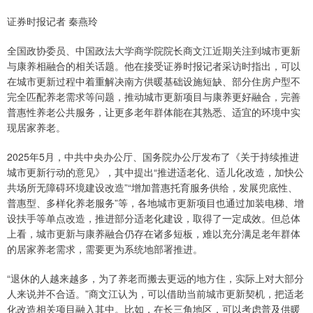
证券时报记者 秦燕玲
全国政协委员、中国政法大学商学院院长商文江近期关注到城市更新
与康养相融合的相关话题。他在接受证券时报记者采访时指出，可以
在城市更新过程中着重解决南方供暖基础设施短缺、部分住房户型不
完全匹配养老需求等问题，推动城市更新项目与康养更好融合，完善
普惠性养老公共服务，让更多老年群体能在其熟悉、适宜的环境中实
现居家养老。
2025年5月，中共中央办公厅、国务院办公厅发布了《关于持续推进
城市更新行动的意见》，其中提出“推进适老化、适儿化改造，加快公
共场所无障碍环境建设改造”“增加普惠托育服务供给，发展兜底性、
普惠型、多样化养老服务”等，各地城市更新项目也通过加装电梯、增
设扶手等单点改造，推进部分适老化建设，取得了一定成效。但总体
上看，城市更新与康养融合仍存在诸多短板，难以充分满足老年群体
的居家养老需求，需要更为系统地部署推进。
“退休的人越来越多，为了养老而搬去更远的地方住，实际上对大部分
人来说并不合适。”商文江认为，可以借助当前城市更新契机，把适老
化改造相关项目融入其中。比如，在长三角地区，可以考虑普及供暖