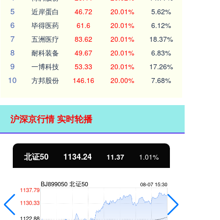
5
近岸蛋白
46.72
20.01%
5.62%
6
毕得医药
61.6
20.01%
6.12%
7
五洲医疗
83.62
20.01%
18.37%
8
耐科装备
49.67
20.01%
6.83%
9
一博科技
53.33
20.01%
17.26%
10
方邦股份
146.16
20.00%
7.68%
沪深京行情 实时轮播
北证50
1134.24
创
11.37
1.01%