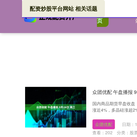
配资炒股平台网站 相关话题
配资
首
页
众团优配 午盘播报 9
国内商品期货早盘收盘
涨近4%，多晶硅涨超2
众团优配
日期：1
查看：
202
分类：
股