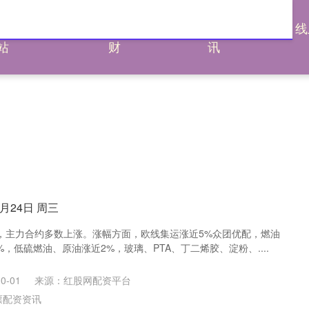
炒股平台网
股票配资理
股票配资资
线
站
财
讯
月24日 周三
，主力合约多数上涨。涨幅方面，欧线集运涨近5%众团优配，燃油
%，低硫燃油、原油涨近2%，玻璃、PTA、丁二烯胶、淀粉、....
0-01
来源：红股网配资平台
票配资资讯