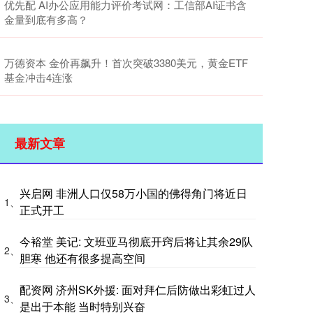
优先配 AI办公应用能力评价考试网：工信部AI证书含
金量到底有多高？
万德资本 金价再飙升！首次突破3380美元，黄金ETF
基金冲击4连涨
最新文章
兴启网 非洲人口仅58万小国的佛得角门将近日
1、
正式开工
今裕堂 美记: 文班亚马彻底开窍后将让其余29队
2、
胆寒 他还有很多提高空间
配资网 济州SK外援: 面对拜仁后防做出彩虹过人
3、
是出于本能 当时特别兴奋