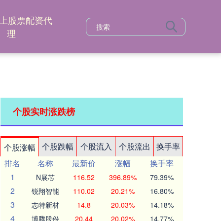
上股票配资代
理
个股实时涨跌榜
个股跌幅
个股流入
个股流出
换手率
个股涨幅
排名
名称
最新价
涨幅
换手率
1
N展芯
116.52
396.89%
79.39%
2
锐翔智能
110.02
20.21%
16.80%
3
志特新材
14.8
20.03%
14.18%
4
博腾股份
20.44
20.02%
14.77%