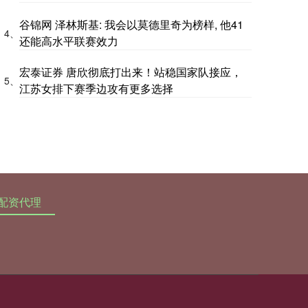
谷锦网 泽林斯基: 我会以莫德里奇为榜样, 他41
4、
还能高水平联赛效力
宏泰证券 唐欣彻底打出来！站稳国家队接应，
5、
江苏女排下赛季边攻有更多选择
配资代理