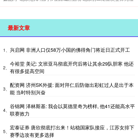
最新文章
兴启网 非洲人口仅58万小国的佛得角门将近日正式开工
1、
今裕堂 美记: 文班亚马彻底开窍后将让其余29队胆寒 他还
2、
有很多提高空间
配资网 济州SK外援: 面对拜仁后防做出彩虹过人是出于本
3、
能 当时特别兴奋
谷锦网 泽林斯基: 我会以莫德里奇为榜样, 他41还能高水平
4、
联赛效力
宏泰证券 唐欣彻底打出来！站稳国家队接应，江苏女排下
5、
赛季边攻有更多选择