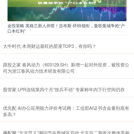
金投策略 英格兰新人井喷！吉布斯-怀特领衔，曼联曼城争抢“户
口本红利”
大牛时代 本周财运最旺的星座TOP3，有你吗？
跟投之家 春风动力（603129.SH）新增一起对外投资，被投资公
司为浙江春风动力技术研发有限公司
股管家 LPR连续第四个月“按兵不动” 专家称年内下行空间仍存
优先配 AI办公应用能力评价考试网：工信部AI证书含金量到底有
多高？
赚配网 “北京范儿”潮闪节在西城区启动 北京坊二期首次整体亮相