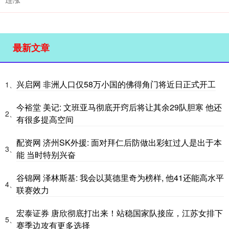
最新文章
兴启网 非洲人口仅58万小国的佛得角门将近日正式开工
1、
今裕堂 美记: 文班亚马彻底开窍后将让其余29队胆寒 他还
2、
有很多提高空间
配资网 济州SK外援: 面对拜仁后防做出彩虹过人是出于本
3、
能 当时特别兴奋
谷锦网 泽林斯基: 我会以莫德里奇为榜样, 他41还能高水平
4、
联赛效力
宏泰证券 唐欣彻底打出来！站稳国家队接应，江苏女排下
5、
赛季边攻有更多选择