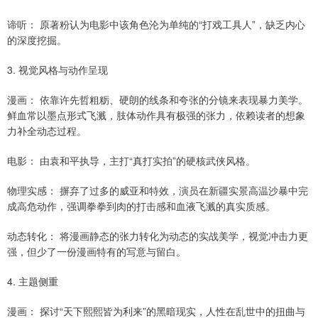
谛听： 原著粉认为电影中该角色沦为单纯的“打戏工具人”，缺乏内心
的深度挖掘。
3. 视觉风格与动作呈现
漫画： 依靠许先哲粗粝、硬朗的线条和夸张的分镜来表现暴力美学。
鲜血常以墨点形式飞溅，肢体动作具有极强的张力，依赖读者的想象
力补全动态过程。
电影： 由袁和平执导，主打“真打实拍”的硬核武侠风格。
物理实感： 摒弃了过多的威亚和特效，演员在新疆实景高温沙暴中完
成高危动作，强调拳拳到肉的打击感和血液飞溅的真实质感。
动态转化： 将漫画静态的张力转化为动态的实战美学，视觉冲击力更
强，但少了一份漫画特有的写意与留白。
4. 主题侧重
漫画： 探讨“天下熙熙皆为利来”的黑暗现实，人性在乱世中的扭曲与