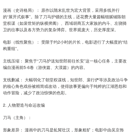
漫画（史诗格局）： 原作以隋末乱世为宏大背景，采用多线并行
的“展开式叙事”。除了刀马护镖的主线，还花费大量篇幅细腻铺陈朝
堂权谋（如裴世矩的纵横捭阖）、西域胡商五大家族的内斗、左骁骑
卫的往事以及各方势力的复杂博弈。世界观庞大，历史厚度深。
电影（线性聚焦）： 受限于约2小时的片长，电影进行了大幅度的“结
构重组”。
主线压缩： 聚焦于“刀马护送知世郎前往长安”这一核心任务，主要改
编自漫画前5-6卷（游侠篇、大漠篇）的内容。
支线删减： 大幅弱化了朝堂权谋线，知世郎、裴行俨等涉及政治斗争
的核心角色戏份被精简或改动，使得故事更偏向于纯粹的江湖恩怨和
动作冒险，减少了政治惊悚的色彩。
2. 人物塑造与命运改编
刀马（主角）：
形象差异： 漫画中的刀马是虬髯壮汉，形象粗犷；电影中由吴京饰