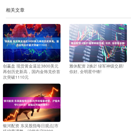
相关文章
创赢盘 现货黄金逼近3800美元
雅休配资 2换2! 绿军神级交易!
再创历史新高，国内金饰克价首
你好, 全明星中锋!
次突破1110元
银河配资 东吴股指每日观点|市