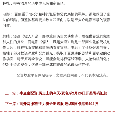
挣扎，带有浓厚的历史虚无感和宿命论。
电影： 更侧重于“侠义”精神的弘扬和父女亲情的羁绊。虽然保留了乱
世的残酷，但整体基调更加热血和正向，以适应大众电影市场的观影
习惯。
总结：漫画《镖人》是一部厚重的历史武侠史诗，胜在世界观的完整
和人性的复杂；而电影《镖人：风起大漠》则是一部商业化的硬核动
作大片，胜在视听震撼和情感的直接宣泄。电影为了适应银幕节奏，
牺牲了部分权谋深度和配角弧光，换取了更紧凑的剧情和更极致的动
作场面。对于原著粉来说，可能会觉得权谋线薄弱、人物动机简化；
但对于普通观众，这是一部完成度较高的武侠动作佳作。
配资炒股平台网站提示：文章来自网络，不代表本站观点。
上一篇：
牛金宝配资 历史上的今天-双色球2月26日开奖号码汇总
下一篇：
高开网 解密主力资金出逃股 连续5日净流出494股