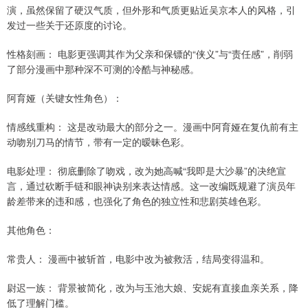
演，虽然保留了硬汉气质，但外形和气质更贴近吴京本人的风格，引
发过一些关于还原度的讨论。
性格刻画： 电影更强调其作为父亲和保镖的“侠义”与“责任感”，削弱
了部分漫画中那种深不可测的冷酷与神秘感。
阿育娅（关键女性角色）：
情感线重构： 这是改动最大的部分之一。漫画中阿育娅在复仇前有主
动吻别刀马的情节，带有一定的暧昧色彩。
电影处理： 彻底删除了吻戏，改为她高喊“我即是大沙暴”的决绝宣
言，通过砍断手链和眼神诀别来表达情感。这一改编既规避了演员年
龄差带来的违和感，也强化了角色的独立性和悲剧英雄色彩。
其他角色：
常贵人： 漫画中被斩首，电影中改为被救活，结局变得温和。
尉迟一族： 背景被简化，改为与玉池大娘、安妮有直接血亲关系，降
低了理解门槛。