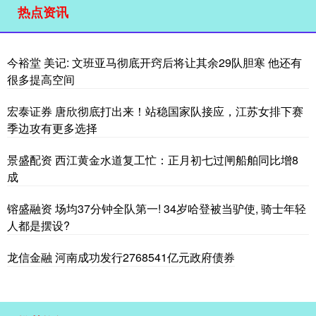
热点资讯
今裕堂 美记: 文班亚马彻底开窍后将让其余29队胆寒 他还有
很多提高空间
宏泰证券 唐欣彻底打出来！站稳国家队接应，江苏女排下赛
季边攻有更多选择
景盛配资 西江黄金水道复工忙：正月初七过闸船舶同比增8
成
镕盛融资 场均37分钟全队第一! 34岁哈登被当驴使, 骑士年轻
人都是摆设?
龙信金融 河南成功发行2768541亿元政府债券