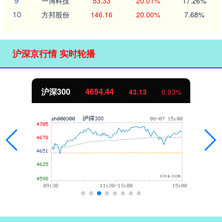
9
一博科技
53.33
20.01%
17.26%
10
方邦股份
146.16
20.00%
7.68%
沪深京行情 实时轮播
北证50
1134.24
0.93%
11.37
1