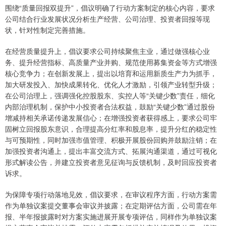
围绕“质量回报双提升”，倡议明确了行动方案制定的核心内容，要求
公司结合行业发展状况分析生产经营、公司治理、投资者回报等现
状，针对性制定完善措施。
在经营质量提升上，倡议要求公司持续聚焦主业，通过做强核心业
务、提升经营指标、高质量产业并购、规范使用募集资金等方式增强
核心竞争力；在创新发展上，提出以培育和运用新质生产力为抓手，
加大研发投入、加快成果转化、优化人才激励，引领产业转型升级；
在公司治理上，强调强化控股股东、实控人等“关键少数”责任，细化
内部治理机制，保护中小投资者合法权益，鼓励“关键少数”通过股份
增减持相关承诺传递发展信心；在增强投资者获得感上，要求公司牢
固树立回报股东意识，合理提高分红率和股息率，提升分红的稳定性
与可预期性，同时加强市值管理、积极开展股份回购并鼓励注销；在
加强投资者沟通上，提出丰富交流方式、拓展沟通渠道，通过可视化
形式解读公告，并建立投资者意见征询与反馈机制，及时回应投资者
诉求。
为保障专项行动落地见效，倡议要求，在审议程序方面，行动方案需
作为单独议案提交董事会审议并披露；在定期评估方面，公司需在年
报、半年报披露时对方案实施进展开展专项评估，同样作为单独议案