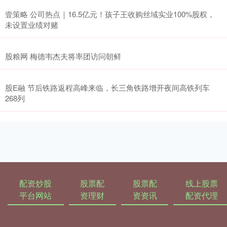
壹策略 公司热点｜16.5亿元！孩子王收购丝域实业100%股权，
未设置业绩对赌
股粮网 梅德韦杰夫将率团访问朝鲜
股E融 节后铁路返程高峰来临，长三角铁路增开夜间高铁列车
268列
配资炒股
股票配
股票配
线上股票
平台网站
资理财
资资讯
配资代理