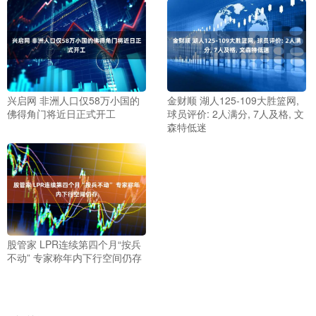
兴启网 非洲人口仅58万小国的
金财顺 湖人125-109大胜篮网,
佛得角门将近日正式开工
球员评价: 2人满分, 7人及格, 文
森特低迷
股管家 LPR连续第四个月“按兵
不动” 专家称年内下行空间仍存