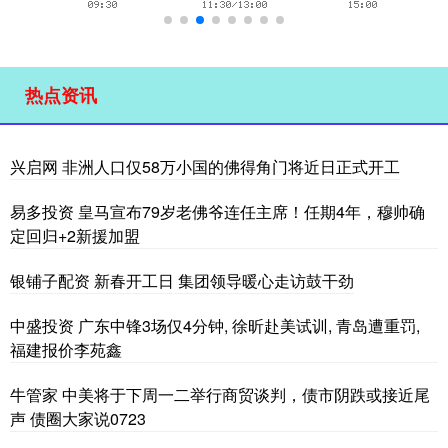
热点资讯
兴启网 非洲人口仅58万小国的佛得角门将近日正式开工
易多投资 皇马宣布79岁老佛爷连任主席！任期4年，穆帅确
定回归+2新援加盟
银铺子配资 新春开工日 集团领导暖心走访鼓干劲
中盛投资 广东中锋3场仅4分钟, 徐昕赴美试训, 青岛遭重罚,
福建报价李苑鑫
牛管家 中美将于下周一二举行商贸谈判，债市阴跌或接近尾
声 债圈大家说0723