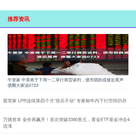
推荐资讯
牛管家 中美将于下周一二举行商贸谈判，债市阴跌或接近尾声
债圈大家说0723
股管家 LPR连续第四个月“按兵不动” 专家称年内下行空间仍存
万德资本 金价再飙升！首次突破3380美元，黄金ETF基金冲击4
连涨